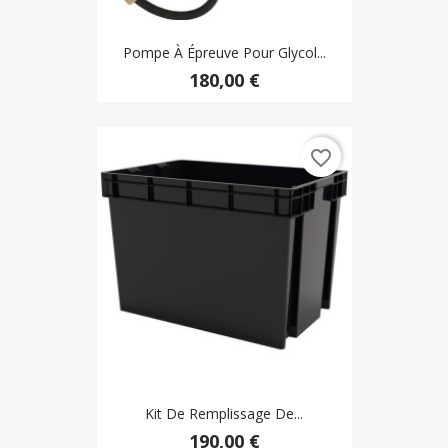
Pompe À Épreuve Pour Glycol...
180,00 €
favorite_border
Kit De Remplissage De...
190,00 €