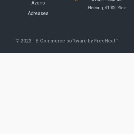
Avoirs
Fleming, 41000 Blois
Adresses
© 2023 - E-Commerce software by FreeHeat™