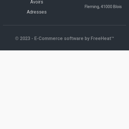
Avoirs
Fleming, 41000 Blois
Adresses
© 2023 - E-Commerce software by FreeHeat™