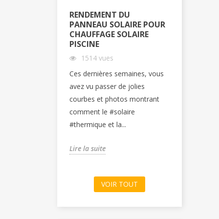
RENDEMENT DU
EXPLICA
PANNEAU SOLAIRE POUR
DU PANN
CHAUFFAGE SOLAIRE
CHAUFFA
PISCINE
4156 v
1514 vues
La #geoth
Ces dernières semaines, vous
#solaire d
avez vu passer de jolies
limites te
courbes et photos montrant
et même #s
comment le #solaire
par...
#thermique et la...
Lire la suit
Lire la suite
VOIR TOUT